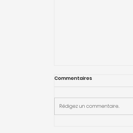
Commentaires
Rédigez un commentaire...
Services Airbnb
Narbonne : Simplifiez la