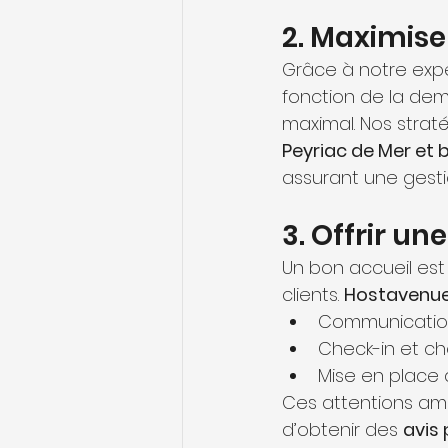
2. Maximise
Grâce à notre expe
fonction de la dem
maximal. Nos strat
Peyriac de Mer et b
assurant une gesti
3. Offrir u
Un bon accueil est 
clients. 
Hostavenu
Communication 
Check-in et che
Mise en place 
Ces attentions amé
d’obtenir des 
avis 