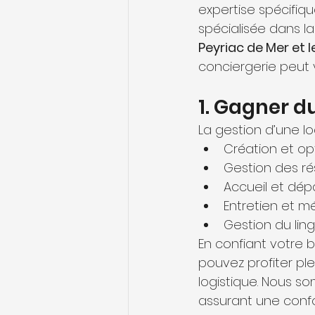
expertise spécifique
spécialisée dans l
Peyriac de Mer et 
conciergerie peut v
1. Gagner d
La gestion d’une l
Création et op
Gestion des ré
Accueil et dépa
Entretien et 
Gestion du lin
En confiant votre b
pouvez profiter pl
logistique. Nous s
assurant une confor