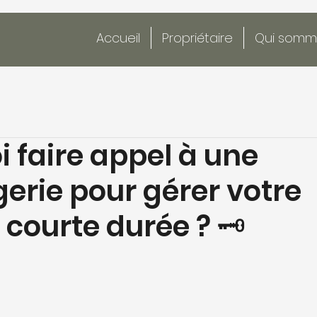
Accueil
Propriétaire
Qui somm
 faire appel à une
erie pour gérer votre
 courte durée ? 🗝️