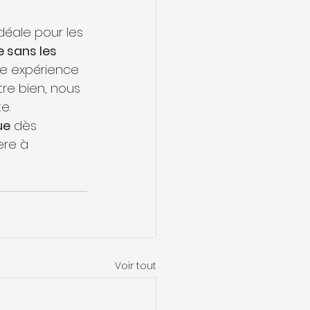
idéale pour les 
e sans les 
ne expérience 
re bien, nous 
e.
ue
 dès 
ère à 
Voir tout