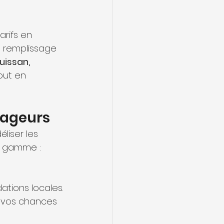
arifs en 
e remplissage 
uissan, 
out en 
oyageurs
liser les 
de gamme :
tions locales.
 vos chances 