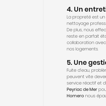
4. Un entre
La propreté est un
nettoyage profess
De plus, nous effe
reste en parfait ét
collaboration ave
nos logements.
5. Une gest
Fuite d’eau, probl
peuvent vite deven
service réactif et 
Peyriac de Mer
 pou
Homero
 nous épau