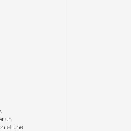
s 
er un 
on et une 