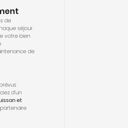
ement
s de 
aque séjour. 
e votre bien 
n 
aintenance de 
prévus 
ciez d’un 
issan et 
partenaire 