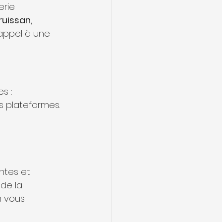
erie 
uissan, 
appel à une 
s :
s plateformes.
ntes et 
de la 
n vous 